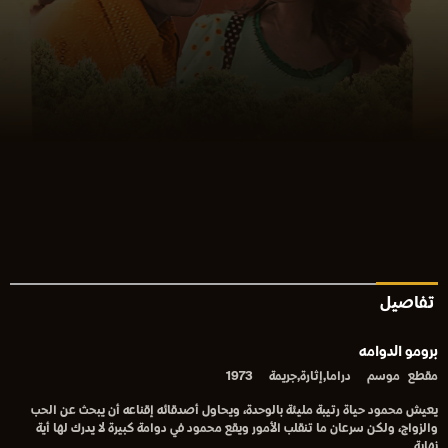
تفاصيل
برومو الدوامه
مقطع
موسم
دراما,إثارة,جريمة
1973
يعيش محمود حياة رتيبة مليئة بالوحدة، ويحاول أصدقائه إقناعه أن يبحث عن الحب
والزواج، ولكن سرعان ما تنقلب الأمور ويقع محمود في دوامة كبيرة لا يدرك لها أية
نهاية