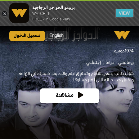
برومو الحواجز الزجاجية
VIEW
WATCH IT
FREE - In Google Play
برومو الحواجز الزجاجية
English
تسجيل الدخول
1974
موسم
رومانسي
دراما
إجتماعي
شاب طالب يسعى للنجاح وتحقيق حلم والده بعد خسارته في الزراعة،
ويقابل حب حياته التي تغير مسارها....
مشاهدة