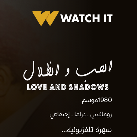
برومو الحب والظلال
1980
موسم
رومانسي
دراما
إجتماعي
سهرة تلفزيونية...