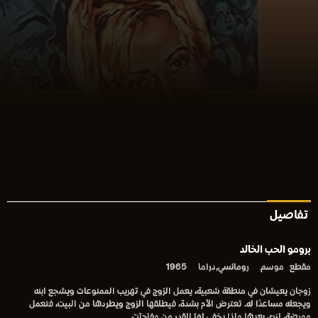
تفاصيل
برومو الحب الخالد
مقطع
موسم
رومانسي,دراما
1965
زوجان يعيشان في منطقة شعبية، يعمل الزوج في تهريب الممنوعات ويشجع ابنه
ويجعله مساعدًا له. تعترض الأم بشدة، فيطلقها الزوج ويطردها من البيت، فتعمل
ممرضة، لنرى بعدها ماذا يخفي لها القدر من مفاجآت.