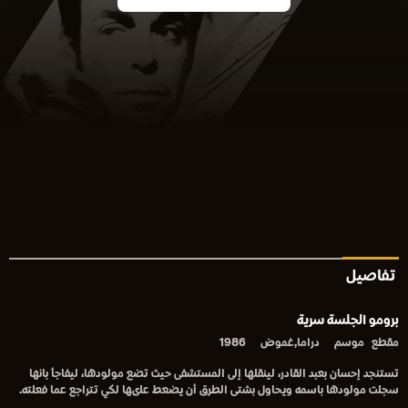
تفاصيل
برومو الجلسة سرية
مقطع
موسم
دراما,غموض
1986
تستنجد إحسان بعبد القادر، لينقلها إلى المستشفى حيث تضع مولودها، ليفاجأ بانها
سجلت مولودها باسمه ويحاول بشتى الطرق أن يضعط علىها لكي تتراجع عما فعلته.