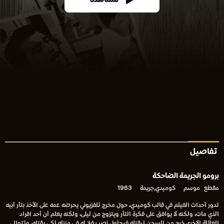
مشاهدة
تفاصيل
برومو الجريمة الضاحكة
مقطع
موسم
كوميدي,جريمة
1963
تدور أحداث الفيلم في قالب كوميدي، حول مخرج تلفزيوني يحرضه عمه على الأخذ بثأر أبيه
الذي مات، ولكنه لا يوافق على فكرة الثأر ويتزوج من ليلى، ولكنه يعلم أن أحد افراد
العائلة الاخرى خرج من السجن ليقتله فيحاول نصب فخ له في منزله لكي يقتله، وتتوالى