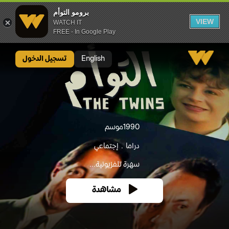
برومو التوأم
VIEW
WATCH IT
FREE - In Google Play
برومو التوأم
English
تسجيل الدخول
1990
موسم
دراما
إجتماعي
سهرة تلفزيونية...
مشاهدة