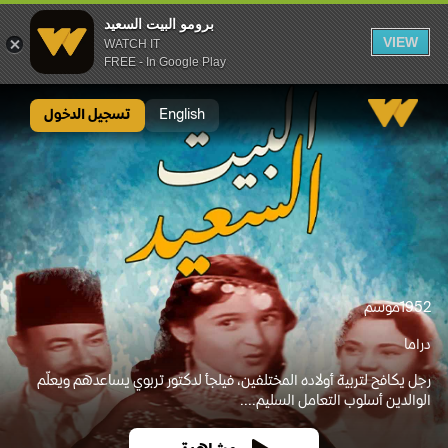
برومو البيت السعيد
VIEW
WATCH IT
FREE - In Google Play
برومو البيت السعيد
English
تسجيل الدخول
1952
موسم
دراما
رجل يكافح لتربية أولاده المختلفين، فيلجأ لدكتور تربوي يساعدهم ويعلّم
الوالدين أسلوب التعامل السليم....