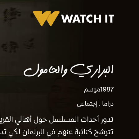
برومو البراري والحامول
1987
موسم
دراما
إجتماعي
تدور أحداث المسلسل حول أهالي القرية
تترشح كنائبة عنهم في البرلمان لكي تد