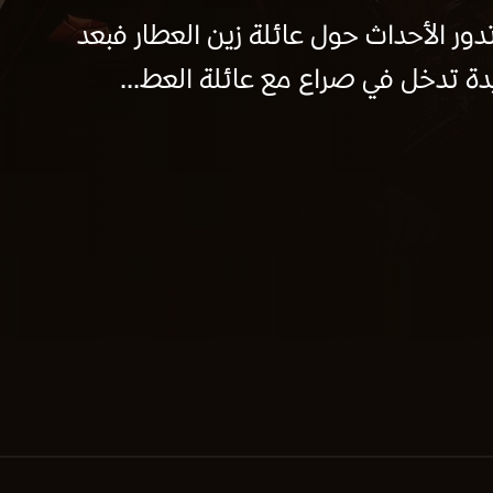
دور الأحداث حول عائلة زين العطار فبعد
دة تدخل في صراع مع عائلة العط...