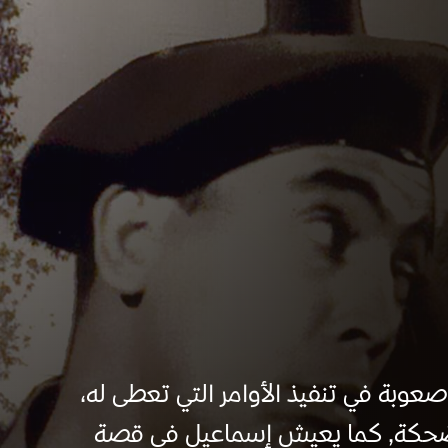
صعوبة في تنفيذ الأوامر التي تعطى له،
مضحكة, كما يعيش إسماعيل في قصة