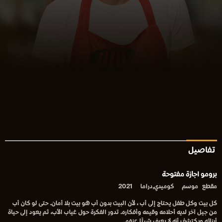
تفاصيل
برومو اجازة مفتوحة
مقطع
موسم
كوميدي,دراما
2021
كل بيت وكل طفل يحتاج إلى أب ، لأن البيت بدون أب هو بيت بلا أمان. حتى لو كان أب
من جيل آخر لديه أحلامه وقيمه وأفكاره. تدور الفكرة حول غياب الأب، ثم يعود إلى حياة
أبنائه ويكتشف أنه لا يعرف شيئًا عنهم.