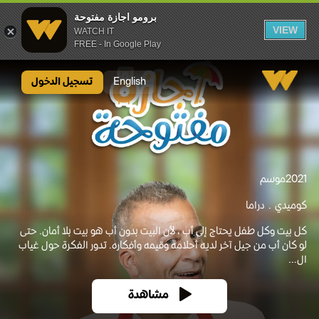
برومو اجازة مفتوحة
VIEW
WATCH IT
FREE - In Google Play
برومو اجازة مفتوحة
English
تسجيل الدخول
2021
موسم
كوميدي
دراما
كل بيت وكل طفل يحتاج إلى أب ، لأن البيت بدون أب هو بيت بلا أمان. حتى
لو كان أب من جيل آخر لديه أحلامه وقيمه وأفكاره. تدور الفكرة حول غياب
ال...
مشاهدة