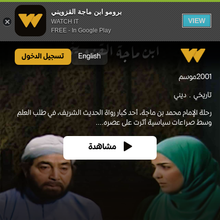
برومو ابن ماجة القزويني
VIEW
WATCH IT
FREE - In Google Play
برومو ابن ماجة القزويني
English
تسجيل الدخول
2001
موسم
تاريخي
ديني
رحلة الإمام محمد بن ماجة، أحد كبار رواة الحديث الشريف، في طلب العلم
وسط صراعات سياسية أثرت على عصره....
مشاهدة