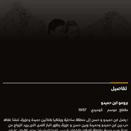
تفاصيل
برومو ابن حميدو
مقطع
موسم
كوميدي
1957
: يصل ابن حميدو و حسن إلى منطقة ساحلية ويلتقيا بفتاتين حميدة وعزيزة، تنشأ علاقه
حب بين ابن حميدو وحميدة وبين حسن و عزيزة، يظهر الباز أفندى الذى يريد الزواج من
عزيزة ويدبر جريمة مفتعلة للايقاع بالشابان فيدس لهما المخدرات ويتم القبض عليهم.