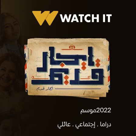
برومو إيجار قديم
2022
موسم
دراما
إجتماعي
عائلي