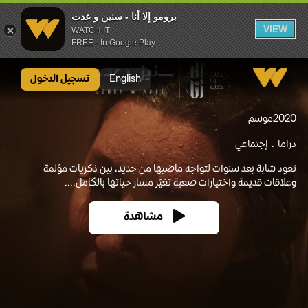
برومو إلا أنا - سنين و عدت
VIEW
WATCH IT
FREE - In Google Play
برومو إلا أنا - سنين و عدت
English
تسجيل الدخول
2020
موسم
دراما
إجتماعي
تعود شابة بعد سنوات لتواجه ماضيها من جديد، بين ذكريات مؤلمة
وعلاقات قديمة واختيارات صعبة تغيّر مسار حياتها بالكامل....
مشاهدة