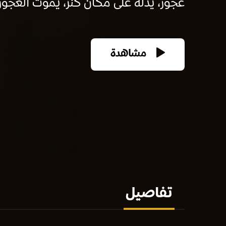
عجوز، يدله على مكان كنز، يموت العجوز 
مشاهدة
تفاصيل