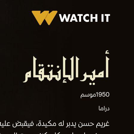
برومو أمير الانتقام
1950
موسم
دراما
غريم حسن يدبر له مكيدة، فيقبض عليه