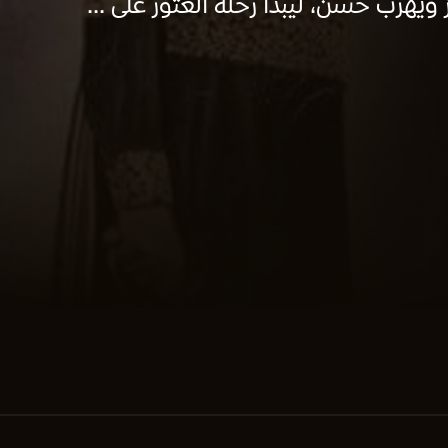
ويهرب حسن، ليبدأ رحلة العثور على ...