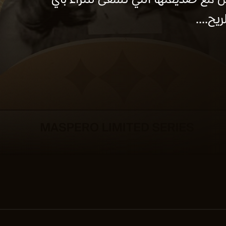
 مع صديقتها التي تسعى للثراء بأي
ح....