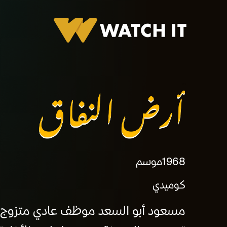
برومو أرض النفاق
1968
موسم
كوميدي
مسعود أبو السعد موظف عادي متزوج ولكن