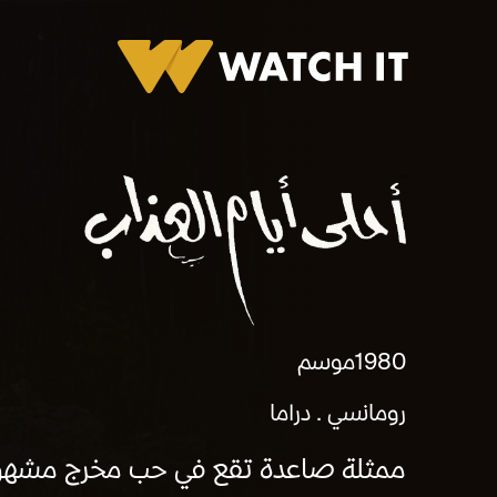
برومو أحلى أيام العذاب
1980
موسم
رومانسي
دراما
ممثلة صاعدة تقع في حب مخرج مشهور،