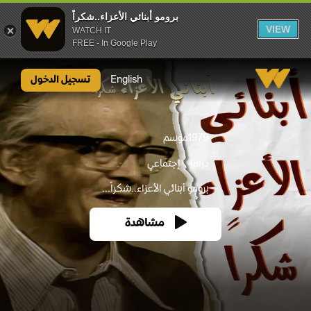
برومو أبنائي الأعزاء..شكراً
VIEW
WATCH IT
FREE - In Google Play
برومو أبنائي الأعزاء..شكراً
English
تسجيل الدخول
1979
موسم
دراما
إجتماعي
برومو أبنائي الأعزاء..شكراً...
مشاهدة