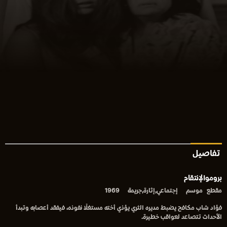
تفاصيل
بروموالإنتقام
مقطع
موسم
إجتماعي,إثارة,جريمة
1969
فؤاد شاب مكافح يضبط مديره الثري يؤذي أخته مستغلًا نفوذه، فيفقد أعصابه وتبدأ
الأحداث تتصاعد لعواقب خطيرة.