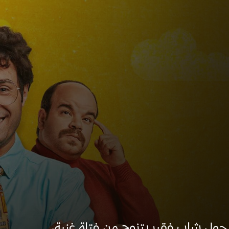
ول شاب فقير يتزوج من فتاة غنية،