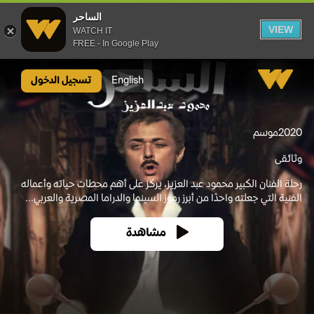
الساحر
VIEW
WATCH IT
FREE - In Google Play
الساحر
English
تسجيل الدخول
2020
موسم
وثائقى
رحلة الفنان الكبير محمود عبد العزيز، يركز على أهم محطات حياته وأعماله
الفنية التي جعلته واحدًا من أبرز رموز السينما والدراما المصرية والعربي...
مشاهدة