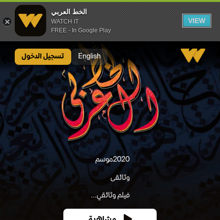
الخط العربي
VIEW
WATCH IT
FREE - In Google Play
الخط العربي
English
تسجيل الدخول
2020
موسم
وثائقى
فيلم وثائقي...