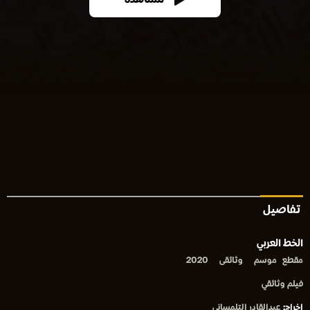
مشاهدة
تفاصيل
الخط العربي
مقطع
موسم
وثائقى
2020
فيلم وثائقي
إخراج:
عيدالقادر التلمساني