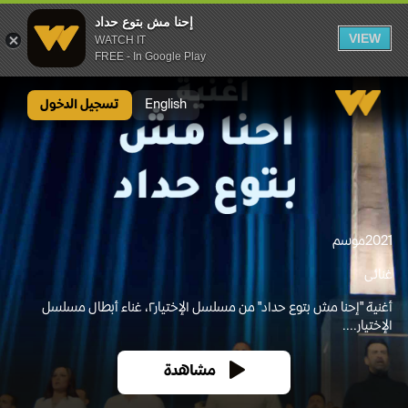
إحنا مش بتوع حداد
VIEW
WATCH IT
FREE - In Google Play
إحنا مش بتوع حداد
English
تسجيل الدخول
2021
موسم
غنائى
أغنية "إحنا مش بتوع حداد" من مسلسل الإختيار٢، غناء أبطال مسلسل
الإختيار....
مشاهدة